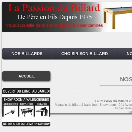
NOS BILLARDS
CHOISIR SON BILLARD
NO
ACCUEIL
NOS
__________________
La Passion du Billard 20
Magasin de billard & baby foot- Show room - 241 Aven
Horaire d'ou
co