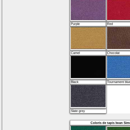
Purple
Red
Camel
Chocolat
Black
Tournament blu
Slate grey
Coloris de tapis Iwan Sim