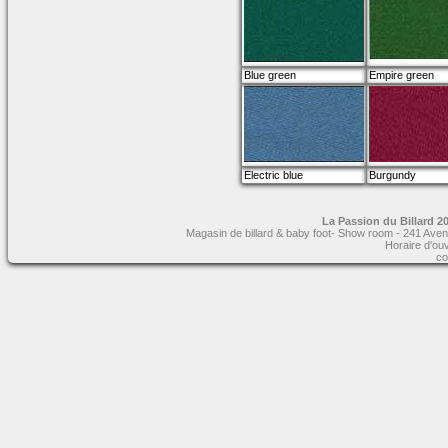
Blue green
Empire green
Electric blue
Burgundy
La Passion du Billard 20
Magasin de billard & baby foot- Show room - 241 Aven
Horaire d'ou
co