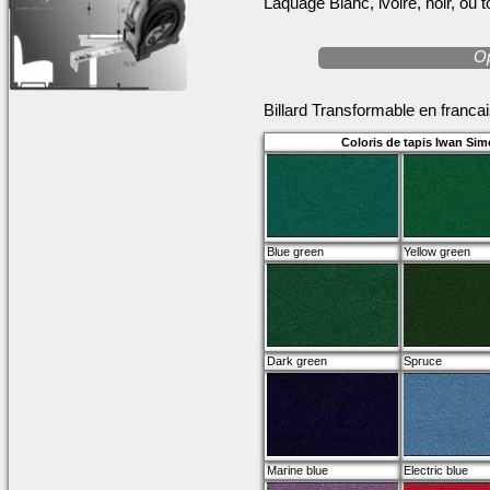
Laquage Blanc, ivoire, noir, ou t
Op
Billard Transformable en franca
Coloris de tapis Iwan Sim
Blue green
Yellow green
Dark green
Spruce
Marine blue
Electric blue