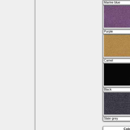
Marine blue
Purple
Camel
Black
Slate grey
Colo