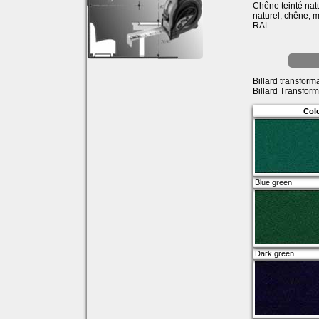
Chêne teinté natu
naturel, chêne, m
RAL.
Billard transform
Billard Transfor
Colo
Blue green
Dark green