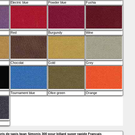
Electric blue
Powder blue
Fushia
Red
Burgundy
Wine
Chocolat
Gold
Grey
Tournament blue
Olive green
Orange
ris de tapis Iwan Simonis 300 pour billard super rapide Français