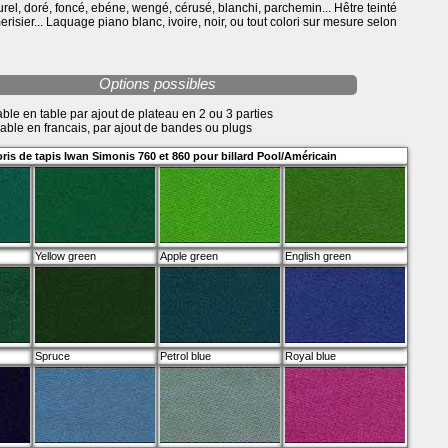
rel, doré, foncé, ebéne, wengé, cérusé, blanchi, parchemin... Hêtre teinté
erisier... Laquage piano blanc, ivoire, noir, ou tout colori sur mesure selon
Options possibles
able en table par ajout de plateau en 2 ou 3 parties
mable en francais, par ajout de bandes ou plugs
ris de tapis Iwan Simonis 760 et 860 pour billard Pool/Américain
Yellow green
Apple green
English green
Spruce
Petrol blue
Royal blue