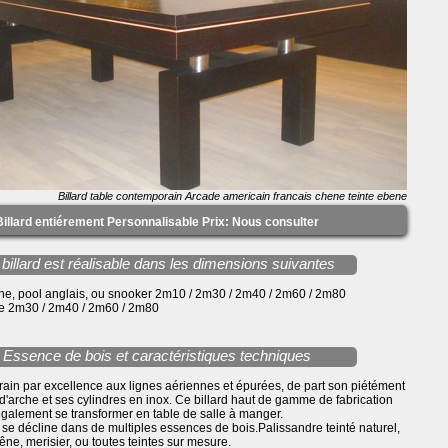
Billard table contemporain Arcade americain francais chene teinte ebene
Billard entiérement Personnalisable Prix: Nous consulter
billard est réalisable dans les dimensions suivantes
ne, pool anglais, ou snooker 2m10 / 2m30 / 2m40 / 2m60 / 2m80
se 2m30 / 2m40 / 2m60 / 2m80
Essence de bois et caractéristiques techniques
rain par excellence aux lignes aériennes et épurées, de part son piétément
'arche et ses cylindres en inox. Ce billard haut de gamme de fabrication
également se transformer en table de salle à manger.
 se décline dans de multiples essences de bois.Palissandre teinté naturel,
êne, merisier, ou toutes teintes sur mesure.