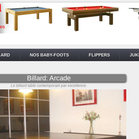
LARD
NOS BABY-FOOTS
FLIPPERS
JUK
Billard: Arcade
Le billard table contemporain par excellence.