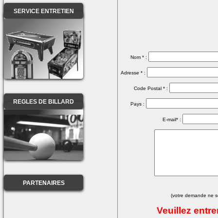
SERVICE ENTRETIEN
Nom * :
Adresse * :
Code Postal * :
REGLES DE BILLARD
Pays :
E-mail* :
PARTENAIRES
(votre demande ne se
Veuillez entr