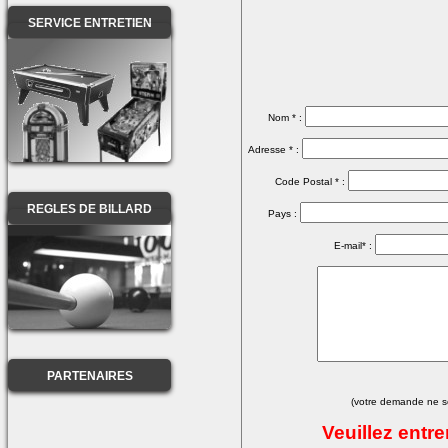
SERVICE ENTRETIEN
Nom * :
Adresse * :
Code Postal * :
REGLES DE BILLARD
Pays :
E-mail* :
PARTENAIRES
(votre demande ne se
Veuillez entr